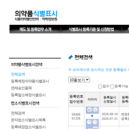
※ 보라색으로 표시되는 것은 등록말소 
전체검색
등록예정의약품식별표시
접수
등록가
면제승인품목
등록말소예정식별표시
등록번호
등록일시
등록
이미지
신청일시
등록
접수번호
전체검색
2026-08-10
변경
59309
▼
61328
2026-07-31
등록
문자업소식별표시목록
등록예정업소식별표시