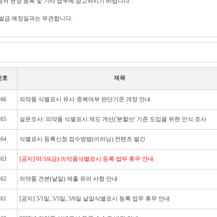
청서 현장 등록 및 기타 업무에 참고하시기 바랍니다.
 발급 예정일과는 무관합니다.
번호
제목
266
의약품 식별표시 유사·중복여부 판단기준 개정 안내
265
설문조사: 의약품 식별표시 제도 개선('분할선' 기준 도입을 위한 인식 조사
264
식별표시 등록신청 접수방법(이러닝) 컨텐츠 발간
263
[공지] 01/16(금) 의약품식별표시 등록 업무 휴무 안내
262
의약품 견본(낱알) 제출 유의 사항 안내
261
[공지] 5/1일, 5/5일, 5/6일 낱알식별표시 등록 업무 휴무 안내